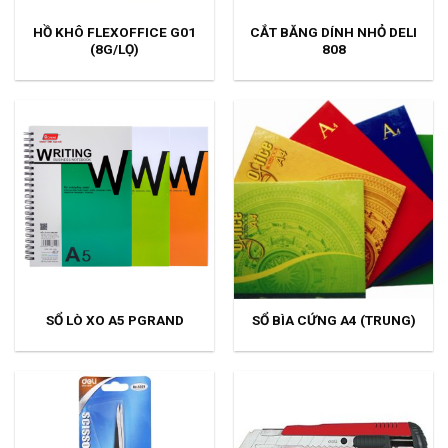
HỒ KHÔ FLEXOFFICE G01
CẮT BĂNG DÍNH NHỎ DELI
(8G/LỌ)
808
SỔ LÒ XO A5 PGRAND
SỔ BÌA CỨNG A4 (TRUNG)