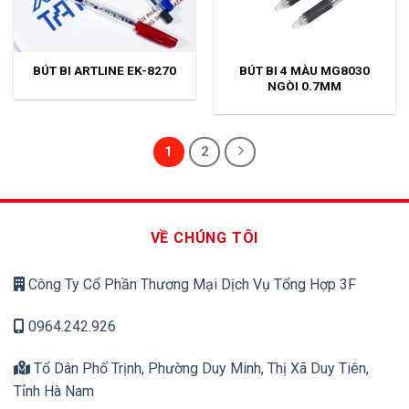
BÚT BI 4 MÀU MG8030
BÚT BI ARTLINE EK-8270
NGÒI 0.7MM
1
2
VỀ CHÚNG TÔI
Công Ty Cổ Phần Thương Mại Dịch Vụ Tổng Hợp 3F
0964.242.926
Tổ Dân Phố Trịnh, Phường Duy Minh, Thị Xã Duy Tiên,
Tỉnh Hà Nam