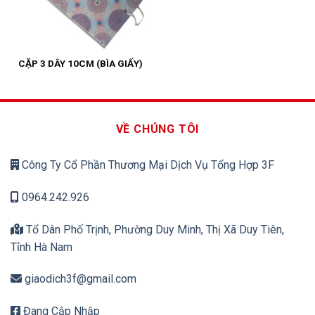
CẶP 3 DÂY 10CM (BÌA GIẤY)
VỀ CHÚNG TÔI
Công Ty Cổ Phần Thương Mại Dịch Vụ Tổng Hợp 3F
0964.242.926
Tổ Dân Phố Trịnh, Phường Duy Minh, Thị Xã Duy Tiên,
Tỉnh Hà Nam
giaodich3f@gmail.com
Đang Cập Nhập