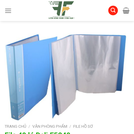
Skip
to
content
TRANG CHỦ
/
VĂN PHÒNG PHẨM
/
FILE HỒ SƠ