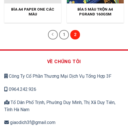
BÌA A4 PAPER ONE CÁC
BÌA 5 MÀU TRỘN A4
MÀU
PGRAND 160GSM
1
2
VỀ CHÚNG TÔI
Công Ty Cổ Phần Thương Mại Dịch Vụ Tổng Hợp 3F
0964.242.926
Tổ Dân Phố Trịnh, Phường Duy Minh, Thị Xã Duy Tiên,
Tỉnh Hà Nam
giaodich3f@gmail.com