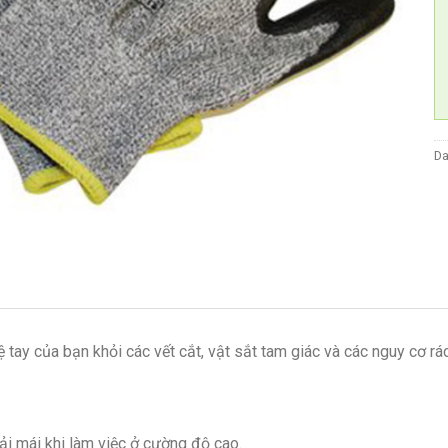
Da
 tay của bạn khỏi các vết cắt, vật sắt tam giác và các nguy cơ rác
oải mái khi làm việc ở cường độ cao.