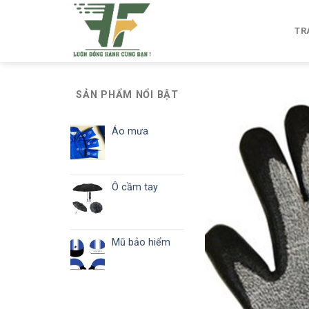
Skip
to
TR
content
SẢN PHẨM NỔI BẬT
Áo mưa
Ô cầm tay
Mũ bảo hiểm