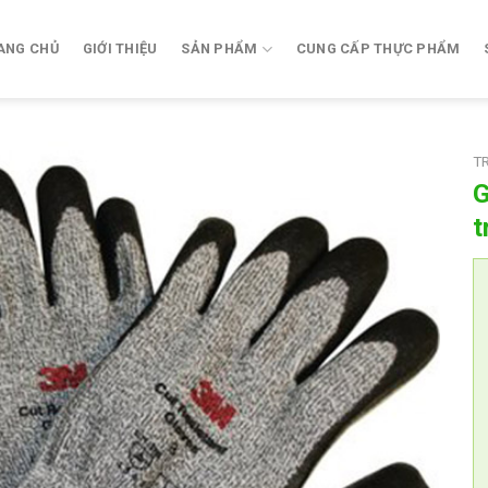
ANG CHỦ
GIỚI THIỆU
SẢN PHẨM
CUNG CẤP THỰC PHẨM
T
G
t